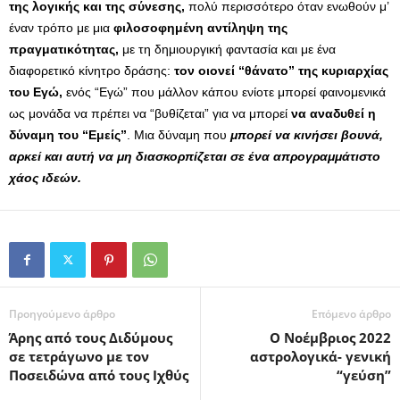
της λογικής και της σύνεσης,
πολύ περισσότερο όταν ενωθούν μ’
έναν τρόπο με μια
φιλοσοφημένη αντίληψη της
πραγματικότητας,
με τη δημιουργική φαντασία και με ένα
διαφορετικό κίνητρο δράσης:
τον οιονεί “θάνατο” της κυριαρχίας
του Εγώ,
ενός “Εγώ” που μάλλον κάπου ενίοτε μπορεί φαινομενικά
ως μονάδα να πρέπει να “βυθίζεται” για να μπορεί
να αναδυθεί η
δύναμη του “Εμείς”
. Μια δύναμη που
μπορεί να κινήσει βουνά,
αρκεί και αυτή να μη διασκορπίζεται σε ένα απρογραμμάτιστο
χάος ιδεών.
Προηγούμενο άρθρο
Επόμενο άρθρο
Άρης από τους Διδύμους
Ο Νοέμβριος 2022
σε τετράγωνο με τον
αστρολογικά- γενική
Ποσειδώνα από τους Ιχθύς
“γεύση”