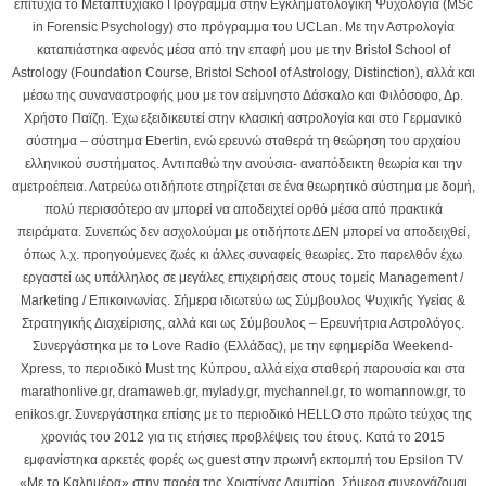
επιτυχία το Μεταπτυχιακό Πρόγραμμα στην Εγκληματολογική Ψυχολογία (MSc
in Forensic Psychology) στο πρόγραμμα του UCLan. Με την Αστρολογία
καταπιάστηκα αφενός μέσα από την επαφή μου με την Bristol School of
Astrology (Foundation Course, Bristol School of Astrology, Distinction), αλλά και
μέσω της συναναστροφής μου με τον αείμνηστο Δάσκαλο και Φιλόσοφο, Δρ.
Χρήστο Παϊζη. Έχω εξειδικευτεί στην κλασική αστρολογία και στο Γερμανικό
σύστημα – σύστημα Ebertin, ενώ ερευνώ σταθερά τη θεώρηση του αρχαίου
ελληνικού συστήματος. Αντιπαθώ την ανούσια- αναπόδεικτη θεωρία και την
αμετροέπεια. Λατρεύω οτιδήποτε στηρίζεται σε ένα θεωρητικό σύστημα με δομή,
πολύ περισσότερο αν μπορεί να αποδειχτεί ορθό μέσα από πρακτικά
πειράματα. Συνεπώς δεν ασχολούμαι με οτιδήποτε ΔΕΝ μπορεί να αποδειχθεί,
όπως λ.χ. προηγούμενες ζωές κι άλλες συναφείς θεωρίες. Στο παρελθόν έχω
εργαστεί ως υπάλληλος σε μεγάλες επιχειρήσεις στους τομείς Μanagement /
Marketing / Επικοινωνίας. Σήμερα ιδιωτεύω ως Σύμβουλος Ψυχικής Υγείας &
Στρατηγικής Διαχείρισης, αλλά και ως Σύμβουλος – Ερευνήτρια Αστρολόγος.
Συνεργάστηκα με το Love Radio (Ελλάδας), με την εφημερίδα Weekend-
Xpress, το περιοδικό Must της Κύπρου, αλλά είχα σταθερή παρουσία και στα
marathonlive.gr, dramaweb.gr, mylady.gr, mychannel.gr, το womannow.gr, το
enikos.gr. Συνεργάστηκα επίσης με το περιοδικό HELLO στο πρώτο τεύχος της
χρονιάς του 2012 για τις ετήσιες προβλέψεις του έτους. Κατά το 2015
εμφανίστηκα αρκετές φορές ως guest στην πρωινή εκπομπή του Epsilon TV
«Με το Καλημέρα» στην παρέα της Χριστίνας Λαμπίρη. Σήμερα συνεργάζομαι