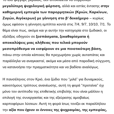
μεγαλύτερη ψυχολογική φόρτιση,
αλλά και εστίες έντασης
στην
καθημερινή εμπειρία των παρορμητικών (Κριών, Καρκίνων,
Ζυγών, Αιγόκερων) με γέννηση στο β’ δεκαήμερο
– κυρίως
όμως εφόσον η γέννηση εμπίπτει κοντά στις 7/4, 9/7, 10/10, 7/1. Το
θέμα είναι πως, ακόμα και γι αυτήν την κατηγορία στο ζωδιακό, οι
εξελίξεις οδηγούν σε
ξεσπάσματα, ξεκαθαρίσματα ή
αποκαλύψεις μιας αλήθειας που τελικά μπορούν
μεσοπρόθεσμα να εισφέρουν σε μια ποιοτικότερη βάση,
πάνω στην οποία κάποιος θα προχωρήσει χωρίς αυταπάτες και
παράλληλα να αναγκαστεί, ακόμα και μέσα από παροδική σύγχυση,
να κατανοήσει την πραγματικότητα και να βαδίσει αναλόγως.
Η πανσέληνος στον Κριό, ένα ζώδιο που “μιλά” για δυναμικούς,
καινοτόμους τρόπους ανανέωσης, αυτή τη φορά “προτείνει” όχι
μόνο τον αντίποδα της επιθετικής επιβολής που είναι μάλλον η
επιλογή της συνεργασίας και της εξεύρεσης αμοιβαίως
καρποφόρων λύσεων. Αυτή τη φορά ίσως τονίζει εκ παραλλήλου
την
αξία που έχουν οι έννοιες της ψυχραιμίας, της εμπειρίας,