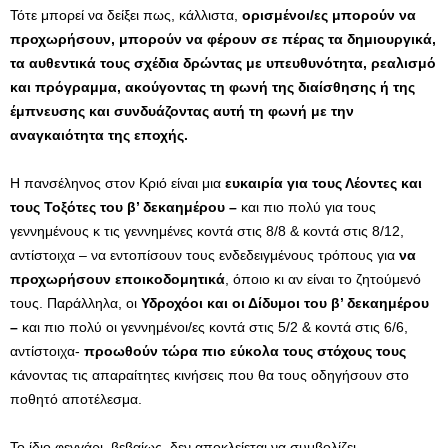
Τότε μπορεί να δείξει πως, κάλλιστα,
ορισμένοι/ες μπορούν να
προχωρήσουν, μπορούν να φέρουν σε πέρας τα δημιουργικά,
τα αυθεντικά τους σχέδια δρώντας με υπευθυνότητα, ρεαλισμό
και πρόγραμμα,
ακούγοντας τη φωνή της διαίσθησης ή της
έμπνευσης και συνδυάζοντας αυτή τη φωνή με την
αναγκαιότητα της εποχής.
Η πανσέληνος στον Κριό είναι μια
ευκαιρία για τους Λέοντες και
τους Τοξότες του β’ δεκαημέρου –
και πιο πολύ για τους
γεννημένους κ τις γεννημένες κοντά στις 8/8 & κοντά στις 8/12,
αντίστοιχα – να εντοπίσουν τους ενδεδειγμένους τρόπους για
να
προχωρήσουν εποικοδομητικά
, όποιο κι αν είναι το ζητούμενό
τους. Παράλληλα, οι
Υδροχόοι και οι Δίδυμοι του β’ δεκαημέρου
–
και πιο πολύ οι γεννημένοι/ες κοντά στις 5/2 & κοντά στις 6/6,
αντίστοιχα-
προωθούν τώρα πιο εύκολα τους στόχους τους
κάνοντας τις απαραίτητες κινήσεις που θα τους οδηγήσουν στο
ποθητό αποτέλεσμα.
Το ίδιο φεγγάρι, βεβαίως, δεν αποκλείεται να συμβολίζει