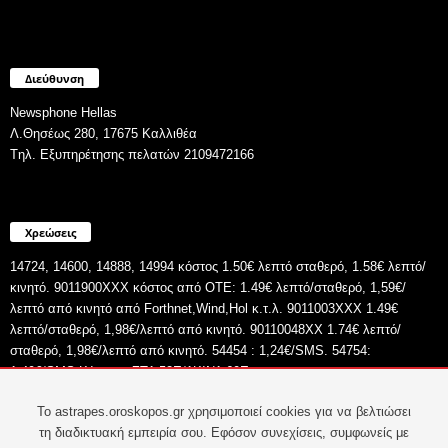
Διεύθυνση
Newsphone Hellas
Λ.Θησέως 280, 17675 Καλλιθέα
Tηλ. Εξυπηρέτησης πελατών 2109472166
Χρεώσεις
14724, 14600, 14888, 14994 κόστος 1.50€ λεπτό σταθερό, 1.58€ λεπτό/
κινητό. 9011900ΧΧΧ κόστος από ΟΤΕ: 1.49€ λεπτό/σταθερό, 1,59€/
λεπτό από κινητό από Forthnet,Wind,Hol κ.τ.λ. 9011003XXX 1.49€
λεπτό/σταθερό, 1,98€/λεπτό από κινητό. 90110048XX 1.74€ λεπτό/
σταθερό, 1,98€/λεπτό από κινητό. 54454 : 1,24€/SMS. 54754:
1,49€/SMS.Κύπρος: ΣT1,52E/1KIN1,60E
To astrapes.oroskopos.gr χρησιμοποιεί cookies για να βελτιώσει
τη διαδικτυακή εμπειρία σου. Εφόσον συνεχίσεις, συμφωνείς με