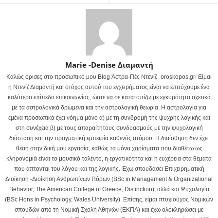
Marie -Denise Διαμαντή
Καλώς όρισες στο προσωπικό μου Blog Άστρα-Πές Ντενίζ_oroskopos.gr! Είμαι
η Ντενίζ Διαμαντή και στόχος αυτού του εγχειρήματος είναι να επιτύχουμε ένα
καλύτερο επίπεδο επικοινωνίας, ώστε να σε κατατοπίζω με εγκυρότητα σχετικά
με τα αστρολογικά δρώμενα και την αστρολογική θεωρία. Η αστρολογία για
εμένα προσωπικά έχει νόημα μόνο α) με τη συνδρομή της ψυχρής λογικής και
στη συνέχεια β) με τους απαραίτητους συνδυασμούς με την ψυχολογική
διάσταση και την πραγματική εμπειρία καθενός ατόμου. Η διαίσθηση δεν έχει
θέση στην δική μου εργασία, καθώς τα μόνα χαρίσματα που διαθέτω ως
κληρονομιά είναι το μουσικό ταλέντο, η εργατικότητα και η ευχέρεια στα θέματα
που άπτονται του λόγου και της λογικής. Έχω σπουδάσει Επιχειρηματική
Διοίκηση -Διοίκηση Ανθρωπίνων Πόρων (BSc in Management & Organizational
Behavior, The American College of Greece, Distinction), αλλά και Ψυχολογία
(BSc Hons in Psychology, Wales University). Επίσης, είμαι πτυχιούχος Νομικών
σπουδών από τη Νομική Σχολή Αθηνών (ΕΚΠΑ) και έχω ολοκληρώσει με