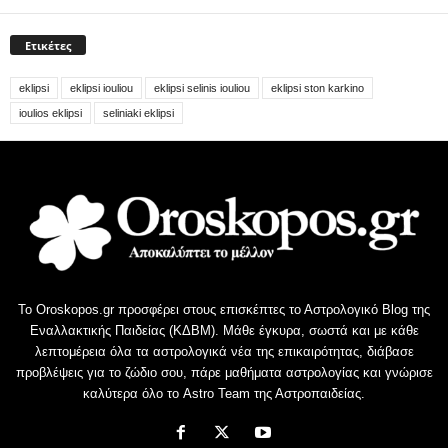
Ετικέτες
eklipsi
eklipsi iouliou
eklipsi selinis iouliou
eklipsi ston karkino
ioulios eklipsi
seliniaki eklipsi
Το Oroskopos.gr προσφέρει στους επισκέπτες το Αστρολογικό Blog της
Εναλλακτικής Παιδείας (ΚΔΒΜ). Μάθε έγκυρα, σωστά και με κάθε
λεπτομέρεια όλα τα αστρολογικά νέα της επικαιρότητας, διάβασε
προβλέψεις για το ζώδιο σου, πάρε μαθήματα αστρολογίας και γνώρισε
καλύτερα όλο το Astro Team της Αστροπαιδείας.