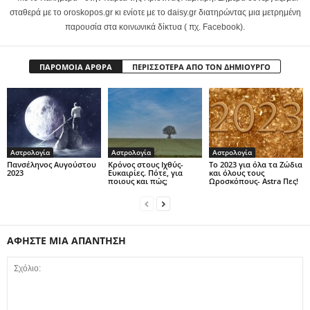
σταθερά με το oroskopos.gr κι ενίοτε με το daisy.gr διατηρώντας μια μετρημένη
παρουσία στα κοινωνικά δίκτυα ( πχ. Facebook).
ΠΑΡΟΜΟΙΑ ΑΡΘΡΑ
ΠΕΡΙΣΣΟΤΕΡΑ ΑΠΟ ΤΟΝ ΔΗΜΙΟΥΡΓΟ
Αστρολογία
Αστρολογία
Αστρολογία
Πανσέληνος Αυγούστου
Κρόνος στους Ιχθύς-
Το 2023 για όλα τα Ζώδια
2023
Ευκαιρίες. Πότε, για
και όλους τους
ποιους και πώς;
Ωροσκόπους- Astra Πες!
ΑΦΗΣΤΕ ΜΙΑ ΑΠΑΝΤΗΣΗ