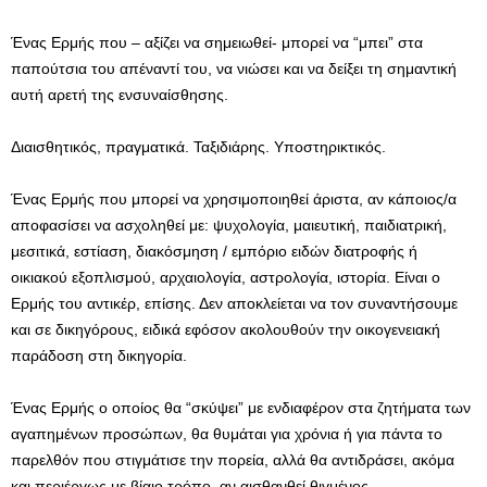
Ένας Ερμής που – αξίζει να σημειωθεί- μπορεί να “μπει” στα
παπούτσια του απέναντί του, να νιώσει και να δείξει τη σημαντική
αυτή αρετή της ενσυναίσθησης.
Διαισθητικός, πραγματικά. Ταξιδιάρης. Υποστηρικτικός.
Ένας Ερμής που μπορεί να χρησιμοποιηθεί άριστα, αν κάποιος/α
αποφασίσει να ασχοληθεί με: ψυχολογία, μαιευτική, παιδιατρική,
μεσιτικά, εστίαση, διακόσμηση / εμπόριο ειδών διατροφής ή
οικιακού εξοπλισμού, αρχαιολογία, αστρολογία, ιστορία. Είναι ο
Ερμής του αντικέρ, επίσης. Δεν αποκλείεται να τον συναντήσουμε
και σε δικηγόρους, ειδικά εφόσον ακολουθούν την οικογενειακή
παράδοση στη δικηγορία.
Ένας Ερμής ο οποίος θα “σκύψει” με ενδιαφέρον στα ζητήματα των
αγαπημένων προσώπων, θα θυμάται για χρόνια ή για πάντα το
παρελθόν που στιγμάτισε την πορεία, αλλά θα αντιδράσει, ακόμα
και περιέργως με βίαιο τρόπο, αν αισθανθεί θιγμένος.