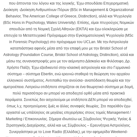
που άπτονται του λόγου και της λογικής. Έχω σπουδάσει Επιχειρηματική
Διοίκηση -Διοίκηση Ανθρωπίνων Πόρων (BSc in Management & Organizational
Behavior, The American College of Greece, Distinction), αλλά και Ψυχολογία
(BSc Hons in Psychology, Wales University). Επίσης, είμαι πτυχιούχος Νομικών
σπουδών από τη Νομική Σχολή Αθηνών (ΕΚΠΑ) και έχω ολοκληρώσει με
επιτυχία το Μεταπτυχιακό Πρόγραμμα στην Εγκληματολογική Ψυχολογία (MSc
in Forensic Psychology) στο πρόγραμμα του UCLan. Με την Αστρολογία
καταπιάστηκα αφενός μέσα από την επαφή μου με την Bristol School of
Astrology (Foundation Course, Bristol School of Astrology, Distinction), αλλά και
μέσω της συναναστροφής μου με τον αείμνηστο Δάσκαλο και Φιλόσοφο, Δρ.
Χρήστο Παϊζη. Έχω εξειδικευτεί στην κλασική αστρολογία και στο Γερμανικό
σύστημα – σύστημα Ebertin, ενώ ερευνώ σταθερά τη θεώρηση του αρχαίου
ελληνικού συστήματος. Αντιπαθώ την ανούσια- αναπόδεικτη θεωρία και την
αμετροέπεια. Λατρεύω οτιδήποτε στηρίζεται σε ένα θεωρητικό σύστημα με δομή,
πολύ περισσότερο αν μπορεί να αποδειχτεί ορθό μέσα από πρακτικά
πειράματα. Συνεπώς δεν ασχολούμαι με οτιδήποτε ΔΕΝ μπορεί να αποδειχθεί,
όπως λ.χ. προηγούμενες ζωές κι άλλες συναφείς θεωρίες. Στο παρελθόν έχω
εργαστεί ως υπάλληλος σε μεγάλες επιχειρήσεις στους τομείς Μanagement /
Marketing / Επικοινωνίας. Σήμερα ιδιωτεύω ως Σύμβουλος Ψυχικής Υγείας &
Στρατηγικής Διαχείρισης, αλλά και ως Σύμβουλος – Ερευνήτρια Αστρολόγος.
Συνεργάστηκα με το Love Radio (Ελλάδας), με την εφημερίδα Weekend-