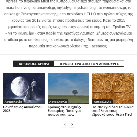
Xpress, το περιοδικό Must της Κύπρου, αλλά είχα σταθερή παρουσία και στα
marathonlive.gr, dramaweb.gr, mylady.gr, mychannel.gr, το womannow.gr, το
enikos.gr. Συνεργάστηκα επίσης με το περιοδικό HELLO στο πρώτο τεύχος της
χρονιάς του 2012 για τις ετήσιες προβλέψεις του έτους. Κατά το 2015
εμφανίστηκα αρκετές φορές ως guest στην πρωινή εκπομπή του Epsilon TV
«Με το Καλημέρα» στην παρέα της Χριστίνας Λαμπίρη. Σήμερα συνεργάζομαι
σταθερά με το oroskopos.gr κι ενίοτε με το daisy.gr διατηρώντας μια μετρημένη
παρουσία στα κοινωνικά δίκτυα ( πχ. Facebook).
ΠΑΡΟΜΟΙΑ ΑΡΘΡΑ
ΠΕΡΙΣΣΟΤΕΡΑ ΑΠΟ ΤΟΝ ΔΗΜΙΟΥΡΓΟ
Αστρολογία
Αστρολογία
Αστρολογία
Πανσέληνος Αυγούστου
Κρόνος στους Ιχθύς-
Το 2023 για όλα τα Ζώδια
2023
Ευκαιρίες. Πότε, για
και όλους τους
ποιους και πώς;
Ωροσκόπους- Astra Πες!