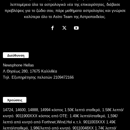
λεπτομέρεια όλα τα αστρολογικά νέα της επικαιρότητας, διάβασε
προβλέψεις για το ζώδιο σου, πάρε μαθήματα αστρολογίας και γνώρισε
καλύτερα όλο το Astro Team της Αστροπαιδείας.
Διεύθυνση
Newsphone Hellas
Λ.Θησέως 280, 17675 Καλλιθέα
Tηλ. Εξυπηρέτησης πελατών 2109472166
Χρεώσεις
14724, 14600, 14888, 14994 κόστος 1.50€ λεπτό σταθερό, 1.58€ λεπτό/
κινητό. 9011900ΧΧΧ κόστος από ΟΤΕ: 1.49€ λεπτό/σταθερό, 1,59€/
λεπτό από κινητό από Forthnet,Wind,Hol κ.τ.λ. 9011003XXX 1.49€
λεπτό/σταθερό, 1,98€/λεπτό από κινητό. 90110048XX 1.74€ λεπτό/