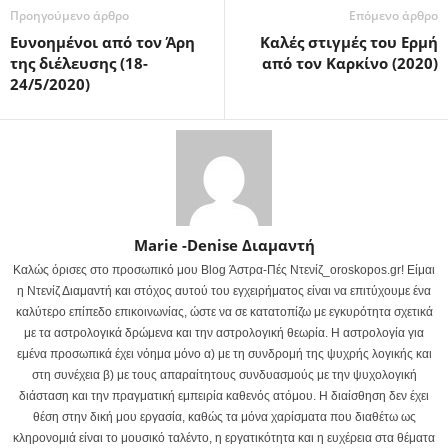
Προηγούμενο άρθρο
Επόμενο άρθρο
Ευνοημένοι από τον Άρη
Καλές στιγμές του Ερμή
της διέλευσης (18-
από τον Καρκίνο (2020)
24/5/2020)
Marie -Denise Διαμαντή
Καλώς όρισες στο προσωπικό μου Blog Άστρα-Πές Ντενίζ_oroskopos.gr! Είμαι
η Ντενίζ Διαμαντή και στόχος αυτού του εγχειρήματος είναι να επιτύχουμε ένα
καλύτερο επίπεδο επικοινωνίας, ώστε να σε κατατοπίζω με εγκυρότητα σχετικά
με τα αστρολογικά δρώμενα και την αστρολογική θεωρία. Η αστρολογία για
εμένα προσωπικά έχει νόημα μόνο α) με τη συνδρομή της ψυχρής λογικής και
στη συνέχεια β) με τους απαραίτητους συνδυασμούς με την ψυχολογική
διάσταση και την πραγματική εμπειρία καθενός ατόμου. Η διαίσθηση δεν έχει
θέση στην δική μου εργασία, καθώς τα μόνα χαρίσματα που διαθέτω ως
κληρονομιά είναι το μουσικό ταλέντο, η εργατικότητα και η ευχέρεια στα θέματα