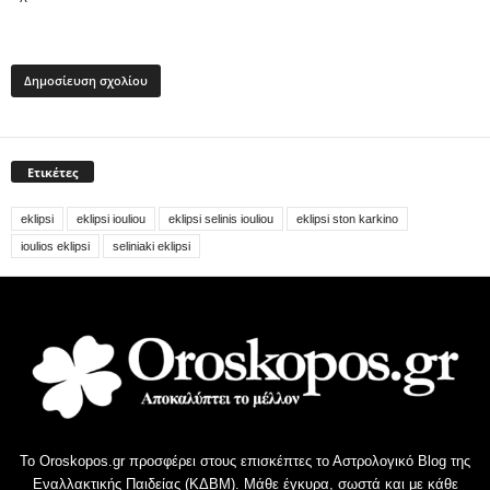
Ετικέτες
eklipsi
eklipsi iouliou
eklipsi selinis iouliou
eklipsi ston karkino
ioulios eklipsi
seliniaki eklipsi
Το Oroskopos.gr προσφέρει στους επισκέπτες το Αστρολογικό Blog της
Εναλλακτικής Παιδείας (ΚΔΒΜ). Μάθε έγκυρα, σωστά και με κάθε