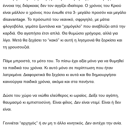
έννοια της διάρκειας δεν τον αγγίζει ιδιαίτερα. Ο χρόνος του Κριού
είναι μάλλον ο χρόνος που ένιωθε στα 3- μεγάλο προσόν και μεγάλο
disavantage. Το πρόσωπό του νεανικό, σφριγηλό, με μάτια
φλογοβόλα, γεμάτα ζωντάνια και “χαμόγελο” που αναβλύζει από την
καρδιά. Θα αγαπήσει έτσι απλά. Θα θυμώσει γρήγορα, αλλά για
λίγο. Μετά θα ξεχάσει το “κακό” κι αυτή η λησμονιά θα ξορκίσει και
τη γρουσουζιά.
Πάμε μπροστά, το μότο του. Το πίσω έχει αξία μόνο για να θυμηθεί
τα παιδικά του χρόνια. Κι αυτό μόνο σε περίπτωση που ήταν
λατρεμένα. Διαφορετικά θα ξεχάσει κι αυτά και θα δημιουργήσει
καινούργια παιδικά χρόνια, ακόμα και στα πενήντα.
Δώσε του χώρο να νιώθει ελεύθερος κι ωραίος. Δείξε του αγάπη,
θαυμασμό κι εμπιστοσύνη. Είναι φίλος. Δεν είναι ντεμί. Είναι ή δεν
είναι.
Γεννιέται “αρχηγός” ή αν μη τι άλλο κινητικός. Δεν αντέχει την ανία.