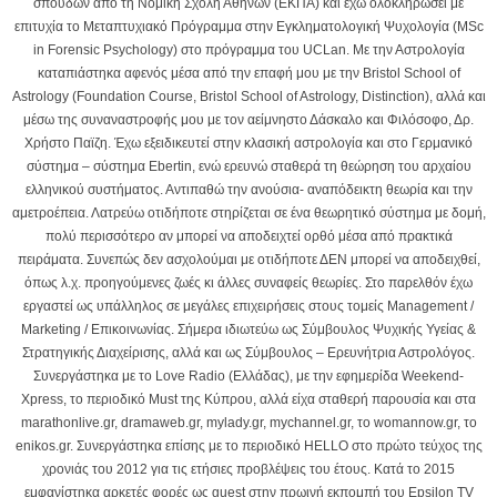
σπουδών από τη Νομική Σχολή Αθηνών (ΕΚΠΑ) και έχω ολοκληρώσει με
επιτυχία το Μεταπτυχιακό Πρόγραμμα στην Εγκληματολογική Ψυχολογία (MSc
in Forensic Psychology) στο πρόγραμμα του UCLan. Με την Αστρολογία
καταπιάστηκα αφενός μέσα από την επαφή μου με την Bristol School of
Astrology (Foundation Course, Bristol School of Astrology, Distinction), αλλά και
μέσω της συναναστροφής μου με τον αείμνηστο Δάσκαλο και Φιλόσοφο, Δρ.
Χρήστο Παϊζη. Έχω εξειδικευτεί στην κλασική αστρολογία και στο Γερμανικό
σύστημα – σύστημα Ebertin, ενώ ερευνώ σταθερά τη θεώρηση του αρχαίου
ελληνικού συστήματος. Αντιπαθώ την ανούσια- αναπόδεικτη θεωρία και την
αμετροέπεια. Λατρεύω οτιδήποτε στηρίζεται σε ένα θεωρητικό σύστημα με δομή,
πολύ περισσότερο αν μπορεί να αποδειχτεί ορθό μέσα από πρακτικά
πειράματα. Συνεπώς δεν ασχολούμαι με οτιδήποτε ΔΕΝ μπορεί να αποδειχθεί,
όπως λ.χ. προηγούμενες ζωές κι άλλες συναφείς θεωρίες. Στο παρελθόν έχω
εργαστεί ως υπάλληλος σε μεγάλες επιχειρήσεις στους τομείς Μanagement /
Marketing / Επικοινωνίας. Σήμερα ιδιωτεύω ως Σύμβουλος Ψυχικής Υγείας &
Στρατηγικής Διαχείρισης, αλλά και ως Σύμβουλος – Ερευνήτρια Αστρολόγος.
Συνεργάστηκα με το Love Radio (Ελλάδας), με την εφημερίδα Weekend-
Xpress, το περιοδικό Must της Κύπρου, αλλά είχα σταθερή παρουσία και στα
marathonlive.gr, dramaweb.gr, mylady.gr, mychannel.gr, το womannow.gr, το
enikos.gr. Συνεργάστηκα επίσης με το περιοδικό HELLO στο πρώτο τεύχος της
χρονιάς του 2012 για τις ετήσιες προβλέψεις του έτους. Κατά το 2015
εμφανίστηκα αρκετές φορές ως guest στην πρωινή εκπομπή του Epsilon TV