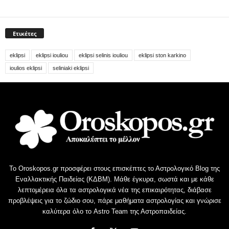
Ετικέτες
eklipsi
eklipsi iouliou
eklipsi selinis iouliou
eklipsi ston karkino
ioulios eklipsi
seliniaki eklipsi
Το Oroskopos.gr προσφέρει στους επισκέπτες το Αστρολογικό Blog της
Εναλλακτικής Παιδείας (ΚΔΒΜ). Μάθε έγκυρα, σωστά και με κάθε
λεπτομέρεια όλα τα αστρολογικά νέα της επικαιρότητας, διάβασε
προβλέψεις για το ζώδιο σου, πάρε μαθήματα αστρολογίας και γνώρισε
καλύτερα όλο το Astro Team της Αστροπαιδείας.