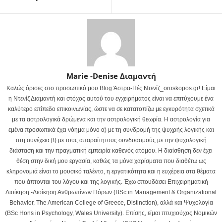
Marie -Denise Διαμαντή
Καλώς όρισες στο προσωπικό μου Blog Άστρα-Πές Ντενίζ_oroskopos.gr! Είμαι
η Ντενίζ Διαμαντή και στόχος αυτού του εγχειρήματος είναι να επιτύχουμε ένα
καλύτερο επίπεδο επικοινωνίας, ώστε να σε κατατοπίζω με εγκυρότητα σχετικά
με τα αστρολογικά δρώμενα και την αστρολογική θεωρία. Η αστρολογία για
εμένα προσωπικά έχει νόημα μόνο α) με τη συνδρομή της ψυχρής λογικής και
στη συνέχεια β) με τους απαραίτητους συνδυασμούς με την ψυχολογική
διάσταση και την πραγματική εμπειρία καθενός ατόμου. Η διαίσθηση δεν έχει
θέση στην δική μου εργασία, καθώς τα μόνα χαρίσματα που διαθέτω ως
κληρονομιά είναι το μουσικό ταλέντο, η εργατικότητα και η ευχέρεια στα θέματα
που άπτονται του λόγου και της λογικής. Έχω σπουδάσει Επιχειρηματική
Διοίκηση -Διοίκηση Ανθρωπίνων Πόρων (BSc in Management & Organizational
Behavior, The American College of Greece, Distinction), αλλά και Ψυχολογία
(BSc Hons in Psychology, Wales University). Επίσης, είμαι πτυχιούχος Νομικών