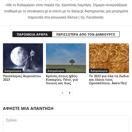
«Με το Καλημέρα» στην παρέα της Χριστίνας Λαμπίρη. Σήμερα συνεργάζομαι
σταθερά με το oroskopos.gr κι ενίοτε με το daisy.gr διατηρώντας μια μετρημένη
παρουσία στα κοινωνικά δίκτυα ( πχ. Facebook).
ΠΑΡΟΜΟΙΑ ΑΡΘΡΑ
ΠΕΡΙΣΣΟΤΕΡΑ ΑΠΟ ΤΟΝ ΔΗΜΙΟΥΡΓΟ
Αστρολογία
Αστρολογία
Αστρολογία
Πανσέληνος Αυγούστου
Κρόνος στους Ιχθύς-
Το 2023 για όλα τα Ζώδια
2023
Ευκαιρίες. Πότε, για
και όλους τους
ποιους και πώς;
Ωροσκόπους- Astra Πες!
ΑΦΗΣΤΕ ΜΙΑ ΑΠΑΝΤΗΣΗ