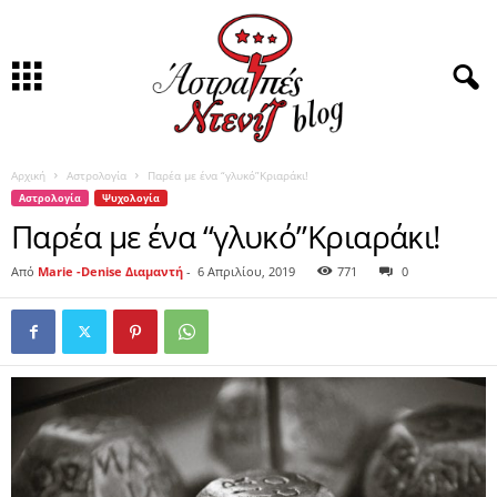
Αρχική
Αστρολογία
Παρέα με ένα “γλυκό”Κριαράκι!
Αστρολογία
Ψυχολογία
Παρέα με ένα “γλυκό”Κριαράκι!
Από
Marie -Denise Διαμαντή
-
6 Απριλίου, 2019
771
0