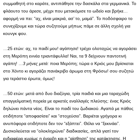
συμμαθητή στο καράτε, αντιπάθησε την δασκάλα στα γερμανικά. Το
φλάουτο του άρεσε, μέχρι που μετακόμισε το ωδείο και βρήκε…
αφορμή να πει: “αχ, είναι μακριά, ασ’ το, μαμά”. Το ποδόσφαιρο το
συνεχίζουμε και τώρα συζητούμε μήπως πάμε σε άλλη σχολή για
κουνγκ φου.
…25 ετών: αχ, το παιδί μου! αγάπησε! τρέχει ολοταχώς να αγοράσει
στη Μερόπη εννέα τριαντάφυλλα! Ναι, τα 9 δείχνουν παντοτινή
αγάπη! …
3 μήνες μετά:
ποια Μερόπη; τώρα ο Κριός μου βρίσκεται
στο Χόντο κι αγοράζει πανάκριβο άρωμα στη Φρόσω! σου συζητώ
για τεράστιο έρωτα, όμως!
…50 ετών: μετά από δυο διαζύγια, τρία παιδιά και μια ταραχώδη
επαγγελματική πορεία με αρκετές εναλλαγές πλεύσης: ένας Κριός
δηλώνει πάντα νέος. Είναι το παιδί του ζωδιακού. Αγαπά με πάθος
οτιδήποτε “αποφασίσει” και “στοχεύσει”. Βαριέται γρήγορα κι
ανυπόφορα οτιδήποτε δεν τον “εξάπτει”. Θέλει να “ξεκινάει”.
Δυσκολεύεται να “ολοκληρώνει” διαδικασίες, απλά γιατί τον
ενδιαφέρει κυρίως η έναρξη και η “αίσθηση” της κατάκτησης. Η