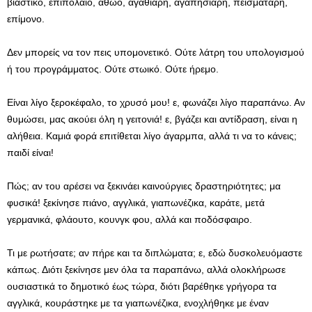
βιαστικό, επιπόλαιο, αθώο, αγαθιάρη, αγαπησιάρη, πεισματάρη,
επίμονο.
Δεν μπορείς να τον πεις υπομονετικό. Ούτε λάτρη του υπολογισμού
ή του προγράμματος. Ούτε στωικό. Ούτε ήρεμο.
Είναι λίγο ξεροκέφαλο, το χρυσό μου! ε, φωνάζει λίγο παραπάνω. Αν
θυμώσει, μας ακούει όλη η γειτονιά! ε, βγάζει και αντίδραση, είναι η
αλήθεια. Καμιά φορά επιτίθεται λίγο άγαρμπα, αλλά τι να το κάνεις;
παιδί είναι!
Πώς; αν του αρέσει να ξεκινάει καινούργιες δραστηριότητες; μα
φυσικά! ξεκίνησε πιάνο, αγγλικά, γιαπωνέζικα, καράτε, μετά
γερμανικά, φλάουτο, κουνγκ φου, αλλά και ποδόσφαιρο.
Τι με ρωτήσατε; αν πήρε και τα διπλώματα; ε, εδώ δυσκολευόμαστε
κάπως. Διότι ξεκίνησε μεν όλα τα παραπάνω, αλλά ολοκλήρωσε
ουσιαστικά το δημοτικό έως τώρα, διότι βαρέθηκε γρήγορα τα
αγγλικά, κουράστηκε με τα γιαπωνέζικα, ενοχλήθηκε με έναν