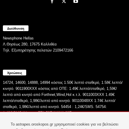
Διεύθυνση
Newsphone Hellas
Λ.Θησέως 280, 17675 Καλλιθέα
Tηλ. Εξυπηρέτησης πελατών 2109472166
Χρεώσεις
14724, 14600, 14888, 14994 κόστος 1.50€ λεπτό σταθερό, 1.58€ λεπτό/
κινητό. 9011900ΧΧΧ κόστος από ΟΤΕ: 1.49€ λεπτό/σταθερό, 1,59€/
λεπτό από κινητό από Forthnet,Wind,Hol κ.τ.λ. 9011003XXX 1.49€
λεπτό/σταθερό, 1,98€/λεπτό από κινητό. 90110048XX 1.74€ λεπτό/
σταθερό, 1,98€/λεπτό από κινητό. 54454 : 1,24€/SMS. 54754:
1,49€/SMS.Κύπρος: ΣT1,52E/1KIN1,60E
To astrapes.oroskopos.gr χρησιμοποιεί cookies για να βελτιώσει