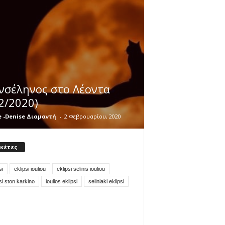
νσέληνος στο Λέοντα
2/2020)
e -Denise Διαμαντή
-
2 Φεβρουαρίου, 2020
ικέτες
si
eklipsi iouliou
eklipsi selinis iouliou
si ston karkino
ioulios eklipsi
seliniaki eklipsi