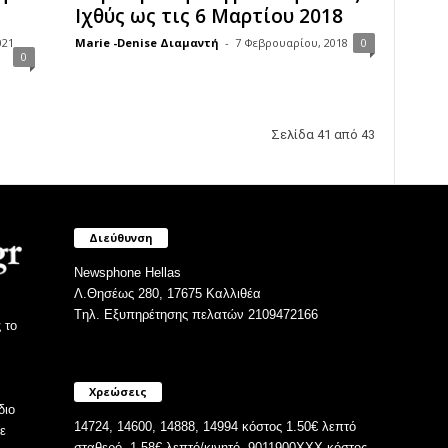
Ιχθύς ως τις 6 Μαρτίου 2018
021
Marie -Denise Διαμαντή
-
7 Φεβρουαρίου, 2018
0
0
Σελίδα 41 από 43
Διεύθυνση
Newsphone Hellas
Λ.Θησέως 280, 17675 Καλλιθέα
Tηλ. Εξυπηρέτησης πελατών 2109472166
 το
Χρεώσεις
διο
14724, 14600, 14888, 14994 κόστος 1.50€ λεπτό
ε
σταθερό, 1.58€ λεπτό/κινητό. 9011900ΧΧΧ κόστος