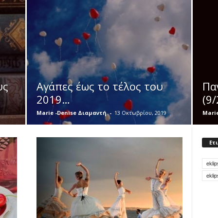
υς
Αγάπες έως το τέλος του
Πα
2019…
(9/
Marie -Denise Διαμαντή
-
13 Οκτωβρίου, 2019
Mari
Ετ
eklip
eklip