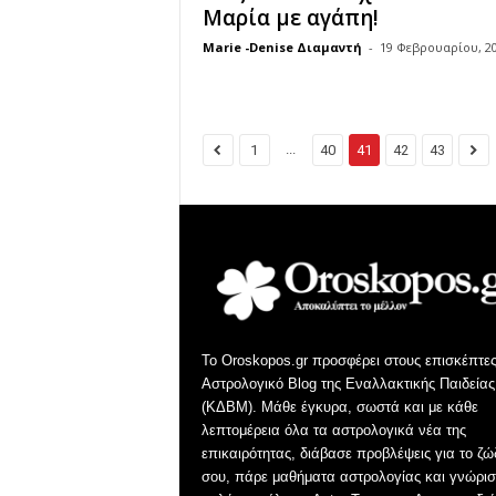
Μαρία με αγάπη!
Marie -Denise Διαμαντή
-
19 Φεβρουαρίου, 2
...
1
40
41
42
43
Το Oroskopos.gr προσφέρει στους επισκέπτες
Αστρολογικό Blog της Εναλλακτικής Παιδείας
(ΚΔΒΜ). Μάθε έγκυρα, σωστά και με κάθε
λεπτομέρεια όλα τα αστρολογικά νέα της
επικαιρότητας, διάβασε προβλέψεις για το ζώ
σου, πάρε μαθήματα αστρολογίας και γνώρισ